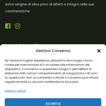
extra vergine di oliva privo di difetti e integro nelle sue
caratteristiche.
I nostri recapiti
Gestisci Consenso
Lun - Sab: 8.00 / 18.00
Per fornire le migliori esperienze, utilizziamo tecnologie come i
cookie per memorizzare e/o accedere alle informazioni del
Strada Tuscanese km. 8.100 (VT)
dispositivo. Il consenso a queste tecnologie ci permetterà di
elaborare dati come il comportamento di navigazione o ID unici
0761/1878122 - 347/3011825
su questo sito. Non acconsentire o ritirare il consenso può influire
negativamente su alcune caratteristiche e funzioni.
info@frantoiodelbarigello.it
Gestisci servizi
P.IVA: 02204580563
REA: VT-160700
Accetta